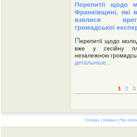
Перепитії щодо м
Франківщині, які
взялися врег
громадської експе
П
ерепитії щодо молод
вже у сесійну пл
незалежною громадськ
детальніше...
1
2
3
Головна
|
Новини
|
Про прое