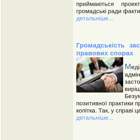
приймаються проект
громадські ради факти
детальніше...
Громадськість за
правових спорах
М
ед
адмі
заст
вирі
Безу
позитивної практики п
копітка. Так, у справі 
детальніше...