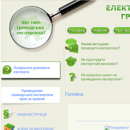
Якими методами
проводити експертизу?
Як пiдготувати
експертний висновок?
Попросити допомоги
експерта
Як написати запит на
проведення експертизи?
Проведення
Головна
громадської експертизи
крок за кроком
НАШI IНСТРУКЦIЇ
______________________
КОРИСНI МАТЕРIАЛИ