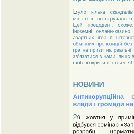
Б
уло кілька скандалі
міністерство втручалося 
Цей прецедент, схоже,
іноземні онлайн-казино
азартних ігор в Інтерн
обмінних пропозицій без 
гра на призи на реальні
зв’язатися з нами, якщо в
щоб розкрити всі гнилі я
НОВИНИ
Антикорупційна е
влади і громади н
2
9 жовтня у приміщ
відбувся семінар «Зап
розробці нормати