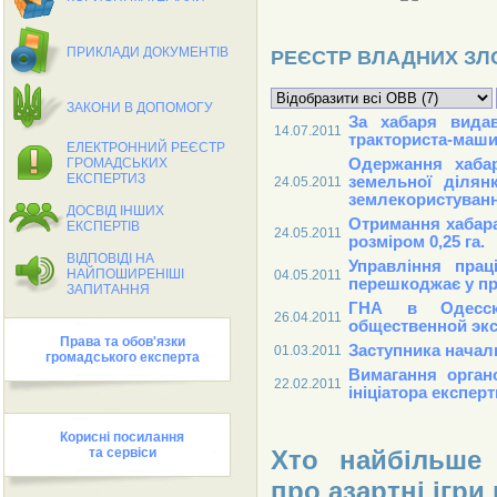
ПРИКЛАДИ ДОКУМЕНТIВ
РЕЄСТР ВЛАДНИХ З
ЗАКОНИ В ДОПОМОГУ
За хабаря видав
14.07.2011
тракториста-маши
ЕЛЕКТРОННИЙ РЕЄСТР
Одержання хаба
ГРОМАДСЬКИХ
ЕКСПЕРТИЗ
земельної ділян
24.05.2011
землекористуван
ДОСВIД IНШИХ
Отримання хабара
ЕКСПЕРТIВ
24.05.2011
розміром 0,25 га.
ВIДПОВIДI НА
Управління прац
НАЙПОШИРЕНIШI
04.05.2011
перешкоджає у пр
ЗАПИТАННЯ
ГНА в Одесско
26.04.2011
общественной экс
Права та обов'язки
Заступника началь
01.03.2011
громадського експерта
Вимагання органо
22.02.2011
ініціатора експер
Кориснi посилання
Хто найбільше 
та сервiси
про азартні ігри 