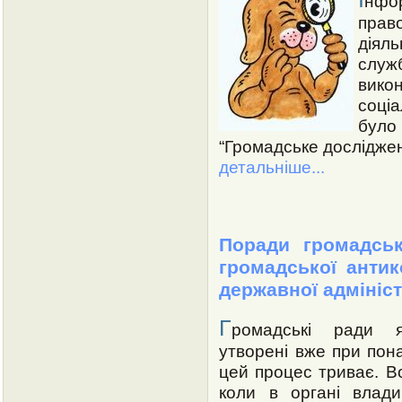
нфо
прав
діяль
служ
вико
соці
бул
“Громадське досліджен
детальніше...
Поради громадсь
громадської антик
державної адмініст
Г
ромадські ради я
утворені вже при пона
цей процес триває. Во
коли в органі влади