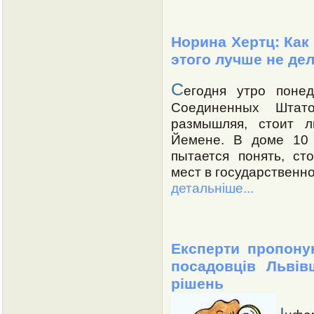
Норина Хертц: Как 
этого лучше не де
С
егодня утро поне
Соединенных Штат
размышляя, стоит л
Йемене. В доме 10 
пытается понять, ст
мест в государственно
детальніше...
Експерти пропону
посадовців Львів
рішень
І