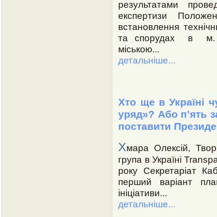
результатами провед
експертизи Положе
встановлення технічни
та спорудах в м. Х
міською...
детальніше...
Хто ще в Україні 
уряд»? Або п’ять з
поставити Президе
Х
мара Олексій, Тво
група в Україні Transp
року Секретаріат Каб
перший варіант план
ініціативи...
детальніше...