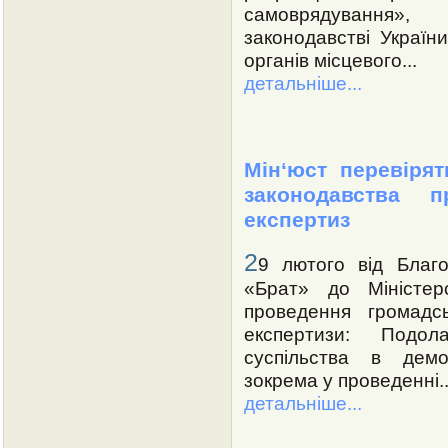
самоврядування»,
законодавстві Украї
органів місцевого...
детальніше...
Мін‘юст перевіря
законодавства п
експертиз
2
9 лютого від Благо
«Брат» до Міністер
проведення громадсь
експертизи: Подо
суспільства в демо
зокрема у проведенні..
детальніше...