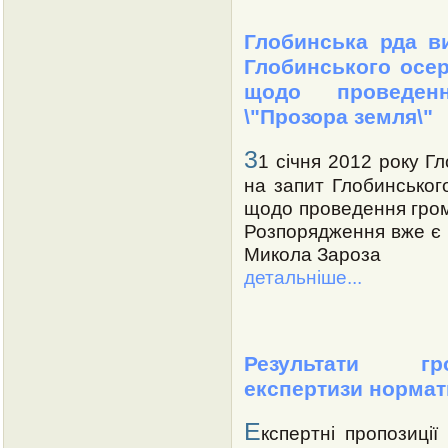
Глобинська рда в
Глобинського осе
щодо проведенн
\"Прозора земля\"
3
1 січня 2012 року Г
на запит Глобинсько
щодо проведення гром
Розпорядження вже є н
Микола Зароза
детальніше...
Результати гро
експертизи нормат
Е
кспертні пропозиції