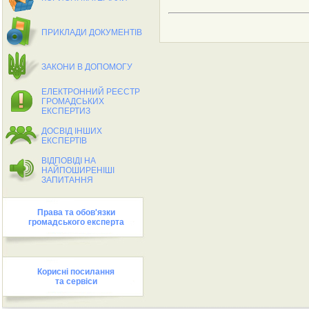
ПРИКЛАДИ ДОКУМЕНТIВ
ЗАКОНИ В ДОПОМОГУ
ЕЛЕКТРОННИЙ РЕЄСТР
ГРОМАДСЬКИХ
ЕКСПЕРТИЗ
ДОСВIД IНШИХ
ЕКСПЕРТIВ
ВIДПОВIДI НА
НАЙПОШИРЕНIШI
ЗАПИТАННЯ
Права та обов'язки
громадського експерта
Кориснi посилання
та сервiси