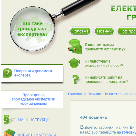
Якими методами
проводити експертизу?
Як пiдготувати
експертний висновок?
Попросити допомоги
експерта
Як написати запит на
проведення експертизи?
Головна
->
Помилка: Такої сторінки не 
Проведення
громадської експертизи
крок за кроком
404 помилка
НАШI IНСТРУКЦIЇ
В
ибачте, сторінки, на яку Ви
назад або перейдіть на
головну
КОРИСНI МАТЕРIАЛИ